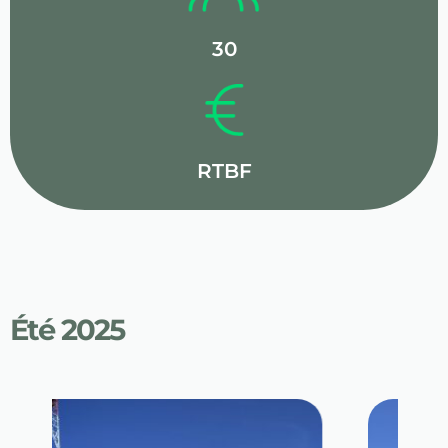
30
RTBF
Été 2025