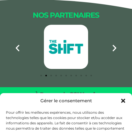
NOS PARTENAIRES
À Propos de
SOWoods
Gérer le consentement
Ramener la nature au cœur de votre environnement en
créant un véritable écosystème grandeur nature.
Pour offrir les meilleures expériences, nous utilisons des
technologies telles que les cookies pour stocker et/ou accéder aux
informations des appareils. Le fait de consentir à ces technologies
Nos Bureaux
nous permettra de traiter des données telles que le comportement