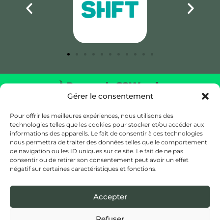
À Propos de
SOWoods
Gérer le consentement
Ramener la nature au cœur de votre environnement en
créant un véritable écosystème grandeur nature.
Pour offrir les meilleures expériences, nous utilisons des
technologies telles que les cookies pour stocker et/ou accéder aux
informations des appareils. Le fait de consentir à ces technologies
Nos Bureaux
nous permettra de traiter des données telles que le comportement
26 Rue d’Edimbourg, 1050 Ixelles, Belgique (Siège)
de navigation ou les ID uniques sur ce site. Le fait de ne pas
Botanic Tower, Bd Saint-Lazare 4/10,
consentir ou de retirer son consentement peut avoir un effet
négatif sur certaines caractéristiques et fonctions.
1210 Bruxelles, Belgium (Office)
Adresse e-mail :
hello@sowoods.be
Accepter
Refuser