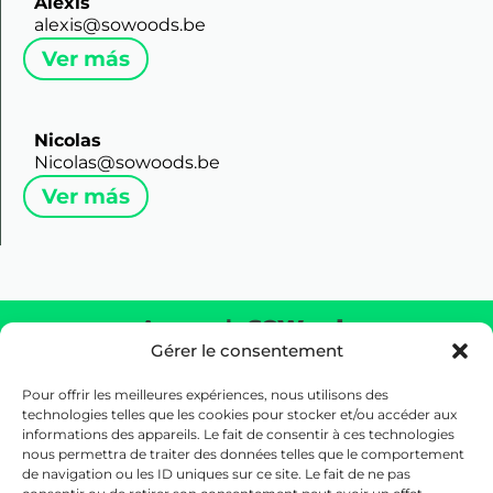
Alexis
alexis@sowoods.be
Ver más
Nicolas
Nicolas@sowoods.be
Ver más
Acerca de
SOWoods
Gérer le consentement
Devolver la naturaleza al corazón de tu entorno creando
un verdadero ecosistema a escala real.
Pour offrir les meilleures expériences, nous utilisons des
technologies telles que les cookies pour stocker et/ou accéder aux
informations des appareils. Le fait de consentir à ces technologies
Nuestras Oficinas
nous permettra de traiter des données telles que le comportement
26 Rue d’Edimbourg, 1050 Ixelles, Bélgica (Sede central)
de navigation ou les ID uniques sur ce site. Le fait de ne pas