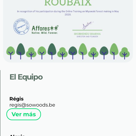
El Equipo​
Régis
regis@sowoods.be
Ver más