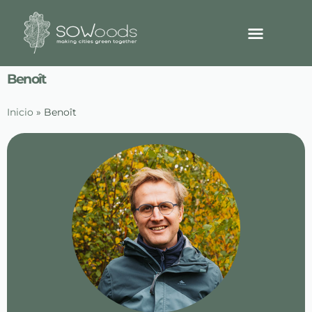
Benoît
Inicio
»
Benoît