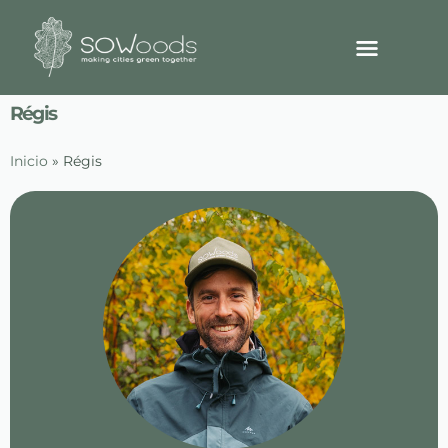
Régis
Inicio
»
Régis