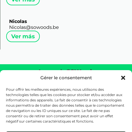
Nicolas
Nicolas@sowoods.be
Ver más
Acerca de
SOWoods
Gérer le consentement
Devolver la naturaleza al corazón de tu entorno creando
un verdadero ecosistema a escala real.
Pour offrir les meilleures expériences, nous utilisons des
technologies telles que les cookies pour stocker et/ou accéder aux
informations des appareils. Le fait de consentir à ces technologies
Nuestras Oficinas
nous permettra de traiter des données telles que le comportement
26 Rue d’Edimbourg, 1050 Ixelles, Bélgica (Sede central)
de navigation ou les ID uniques sur ce site. Le fait de ne pas
Botanic Tower, Bd Saint-Lazare 4/10,
consentir ou de retirer son consentement peut avoir un effet
négatif sur certaines caractéristiques et fonctions.
1210 Bruselas, Bélgica (Oficinas)
Correo electrónico :
hello@sowoods.be