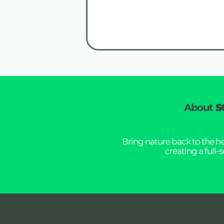
About
S
Bring nature back to the h
creating a full-