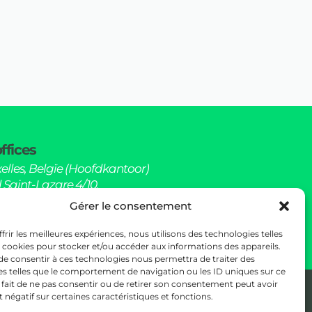
ffices
elles, Belgïe (Hoofdkantoor)
 Saint-Lazare 4/10,
elgïe (Kantoren)
Gérer le consentement
hello@sowoods.be
frir les meilleures expériences, nous utilisons des technologies telles
s cookies pour stocker et/ou accéder aux informations des appareils.
 de consentir à ces technologies nous permettra de traiter des
s telles que le comportement de navigation ou les ID uniques sur ce
e fait de ne pas consentir ou de retirer son consentement peut avoir
t négatif sur certaines caractéristiques et fonctions.