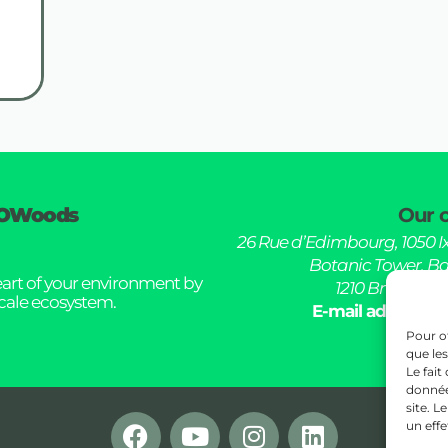
OWoods
Our o
26 Rue d’Edimbourg, 1050 Ix
Botanic Tower, Bd
eart of your environment by
1210 Brussel, B
scale ecosystem.
E-mail address :
Pour of
que le
Le fait
donnée
site. L
un effe