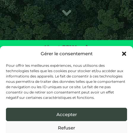
About
SOWoods
Gérer le consentement
Bring nature back to the heart of your environment by
creating a full-scale ecosystem.
Pour offrir les meilleures expériences, nous utilisons des
technologies telles que les cookies pour stocker et/ou accéder aux
informations des appareils. Le fait de consentir à ces technologies
Our offices
nous permettra de traiter des données telles que le comportement
26 Rue d’Edimbourg, 1050 Ixelles, Belgïe (Hoofdkantoor)
de navigation ou les ID uniques sur ce site. Le fait de ne pas
Botanic Tower, Bd Saint-Lazare 4/10,
consentir ou de retirer son consentement peut avoir un effet
négatif sur certaines caractéristiques et fonctions.
1210 Brussel, Belgïe (Kantoren)
E-mail address :
hello@sowoods.be
Accepter
Refuser