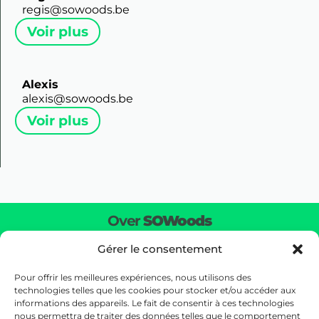
regis@sowoods.be
Voir plus
Alexis
alexis@sowoods.be
Voir plus
Over
SOWoods
De natuur terugbrengen naar het hart van uw
Gérer le consentement
omgeving door een echt ecosysteem op ware grootte
te creëren.
Pour offrir les meilleures expériences, nous utilisons des
technologies telles que les cookies pour stocker et/ou accéder aux
informations des appareils. Le fait de consentir à ces technologies
Ons Kantoor
nous permettra de traiter des données telles que le comportement