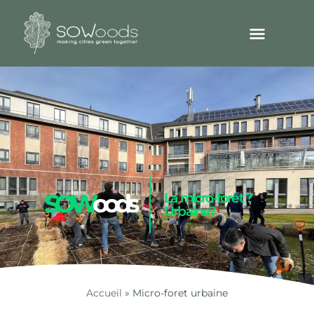
SOW
oods
La micro-forêt ?
Urbaine?
Accueil
»
Micro-foret urbaine