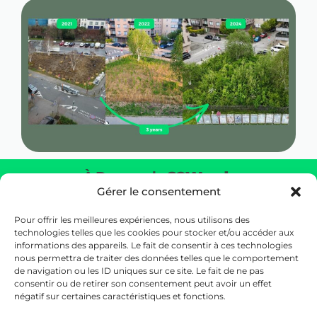
À Propos de
SOWoods
Gérer le consentement
Ramener la nature au cœur de votre environnement en
créant un véritable écosystème grandeur nature.
Pour offrir les meilleures expériences, nous utilisons des
technologies telles que les cookies pour stocker et/ou accéder aux
informations des appareils. Le fait de consentir à ces technologies
Nos Bureaux
nous permettra de traiter des données telles que le comportement
26 Rue d’Edimbourg, 1050 Ixelles, Belgique (Siège)
de navigation ou les ID uniques sur ce site. Le fait de ne pas
Botanic Tower, Bd Saint-Lazare 4/10,
consentir ou de retirer son consentement peut avoir un effet
négatif sur certaines caractéristiques et fonctions.
1210 Bruxelles, Belgium (Office)
Adresse e-mail :
hello@sowoods.be