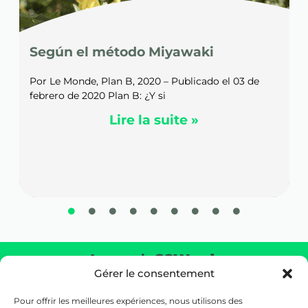
Manos en la tierra por una ciudad
más verde
3 de
Por VM – 27/03/2024 El domingo 24 de marzo de
2024, colegas de KBC Brussels y sus familias
Lire la suite »
Acerca de
SOWoods
Gérer le consentement
Devolver la naturaleza al corazón de tu entorno creando
un verdadero ecosistema a escala real.
Pour offrir les meilleures expériences, nous utilisons des